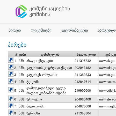
ᲞᲘᲠᲔᲑᲘ
ᲚᲘᲪᲔᲜᲖᲘᲔᲑᲘ
ᲐᲕᲢᲝᲠᲘᲖᲐᲪᲘᲔᲑᲘ
ᲡᲐᲠᲒᲔᲑᲚᲝ
პირები
#
ტიპი
დასახელება
საგად. კოდი
ვებ გვ
1
შპს
ახალი ქსელები
211326732
www.ak.ge
2
შპს
კავკასიის ციფრული ქსელი
202943182
www.cdn.g
3
შპს
კავკასუს ონლაინი
211380833
www.co.ge
4
შპს
ტვ კომი
212847614
www.tvcom
დამოუკიდებელი ტელე-
5
შპს
219995600
www.odishi
რადიო კომპანია ოდიში
6
შპს
სტერეო +
204986408
www.stereo
7
შპს
მაგთიკომი
204876606
www.magti
8
შპს
სერვისი
211383304