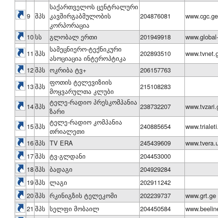
საქართველოს ცენტრალური
9
შპს
კავშირგაბმულობის
204876081
www.cgc.ge
კორპორაცია
10
სს
გლობალ ერთი
201949918
www.global-
სამეცნიერო-ტექნიკური
11
შპს
202893510
www.tvnet.
ასოციაცია ინტეროპტიკა
12
შპს
ოკრიბა ტვ+
206157763
ფოთის ტელევიზიის
13
შპს
215108283
მოყვარულთა კლუბი
ტელე-რადიო პრესკომპანია
14
შპს
238732207
www.tvzari.
ზარი
ტელე-რადიო კომპანია
15
შპს
240885654
www.trialeti
თრიალეთი
16
შპს
TV ERA
245439609
www.tvera.
17
შპს
ტვ-გლდანი
204453000
18
შპს
ბადაგი
204929284
19
შპს
ლაგი
202911242
20
შპს
რკინიგზის ტელეკომი
202239737
www.grt.ge
21
შპს
სელფი მობაილ
204450584
www.beelin